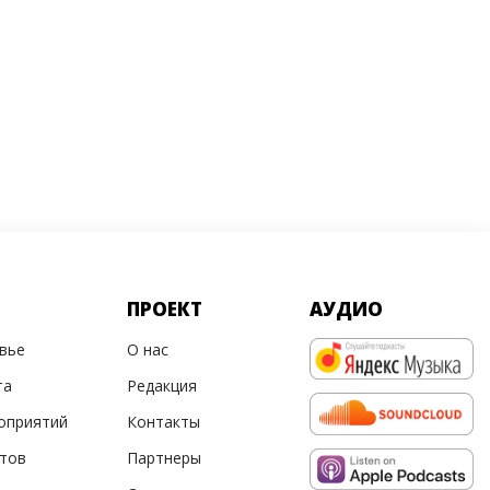
ПРОЕКТ
АУДИО
овье
О нас
та
Редакция
оприятий
Контакты
ртов
Партнеры