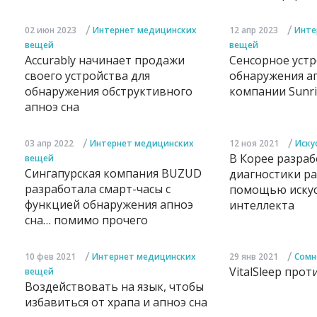
/
/
02 июн 2023
Интернет медицинских
12 апр 2023
Инте
вещей
вещей
Accurablу начинает продажи
Сенсорное устр
своего устройства для
обнаружения ап
обнаружения обструктивного
компании Sunri
апноэ сна
/
/
03 апр 2022
Интернет медицинских
12 ноя 2021
Иску
В Корее разраб
вещей
Сингапурская компания BUZUD
диагностики ра
разработала смарт-часы с
помощью искус
функцией обнаружения апноэ
интеллекта
сна… помимо прочего
/
/
10 фев 2021
Интернет медицинских
29 янв 2021
Сомн
VitalSleep прот
вещей
Воздействовать на язык, чтобы
избавиться от храпа и апноэ сна