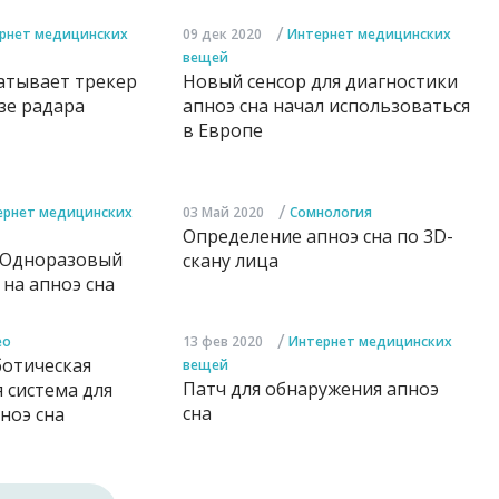
/
рнет медицинских
09 дек 2020
Интернет медицинских
вещей
атывает трекер
Новый сенсор для диагностики
азе радара
апноэ сна начал использоваться
в Европе
/
ернет медицинских
03 Май 2020
Сомнология
Определение апноэ сна по 3D-
 Одноразовый
скану лица
на апноэ сна
/
ео
13 фев 2020
Интернет медицинских
ботическая
вещей
Патч для обнаружения апноэ
 система для
сна
ноэ сна