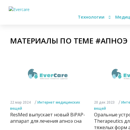
Технологии
Медиц
МАТЕРИАЛЫ ПО ТЕМЕ #АПНОЭ
/
/
22 мар 2024
Интернет медицинских
20 дек 2023
Инте
вещей
вещей
ResMed выпускает новый BiPAP-
Оральные устро
аппарат для лечения апноэ сна
Therapeutics д
тяжелых форм а