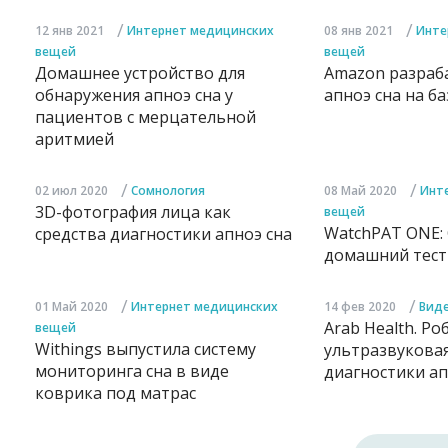
/
/
12 янв 2021
Интернет медицинских
08 янв 2021
Инте
вещей
вещей
Домашнее устройство для
Amazon разраб
обнаружения апноэ сна у
апноэ сна на б
пациентов с мерцательной
аритмией
/
/
02 июл 2020
Сомнология
08 Май 2020
Инт
3D-фотография лица как
вещей
WatchPAT ONE:
средства диагностики апноэ сна
домашний тест 
/
/
01 Май 2020
Интернет медицинских
14 фев 2020
Вид
Arab Health. Ро
вещей
Withings выпустила систему
ультразвуковая
мониторинга сна в виде
диагностики ап
коврика под матрас