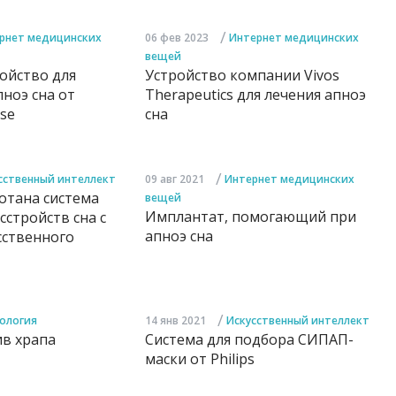
/
рнет медицинских
06 фев 2023
Интернет медицинских
вещей
ойство для
Устройство компании Vivos
ноэ сна от
Therapeutics для лечения апноэ
se
сна
/
сственный интеллект
09 авг 2021
Интернет медицинских
отана система
вещей
Имплантат, помогающий при
сстройств сна с
апноэ сна
ственного
/
ология
14 янв 2021
Искусственный интеллект
ив храпа
Система для подбора СИПАП-
маски от Philips