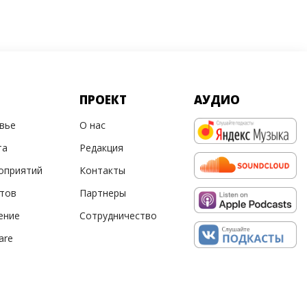
ПРОЕКТ
АУДИО
овье
О нас
та
Редакция
оприятий
Контакты
ртов
Партнеры
ение
Сотрудничество
are