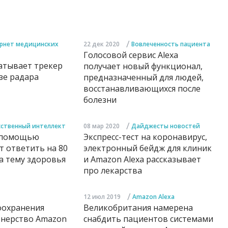
/
рнет медицинских
22 дек 2020
Вовлеченность пациента
Голосовой сервис Alexa
атывает трекер
получает новый функционал,
азе радара
предназначенный для людей,
восстанавливающихся после
болезни
/
сственный интеллект
08 мар 2020
Дайджесты новостей
с помощью
Экспресс-тест на коронавирус,
т ответить на 80
электронный бейдж для клиник
а тему здоровья
и Amazon Alexa рассказывает
про лекарства
/
12 июл 2019
Amazon Alexa
оохранения
Великобритания намерена
тнерство Amazon
снабдить пациентов системами