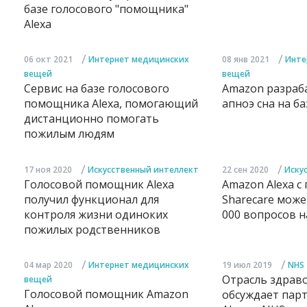
базе голосового "помощника"
Alexa
/
/
06 окт 2021
Интернет медицинских
08 янв 2021
Инте
вещей
вещей
Сервис на базе голосового
Amazon разраб
помощника Alexa, помогающий
апноэ сна на б
дистанционно помогать
пожилым людям
/
/
17 ноя 2020
Искусственный интеллект
22 сен 2020
Иску
Голосовой помощник Alexa
Amazon Alexa 
получил функционал для
Sharecare може
контроля жизни одиноких
000 вопросов н
пожилых родственников
/
/
04 мар 2020
Интернет медицинских
19 июл 2019
NHS
Отрасль здрав
вещей
Голосовой помощник Amazon
обсуждает пар