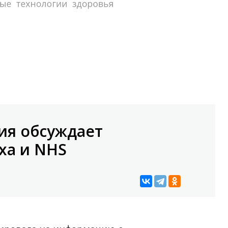
ия обсуждает
xa и NHS