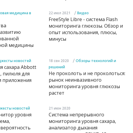
/
овая медицина в
22 июл 2021
Видео
FreeStyle Libre - система Flash
тва
мониторинга глюкозы. Обзор и
развитию
опыт использования, плюсы,
ованной
минусы
ной медицины
/
жесты новостей
18 сен 2020
Обзоры технологий и
 сахара Abbott
решений
Не проколоть и не проколоться:
3, пилюля для
рынок неинвазивного
и приложения
мониторинга уровня глюкозы
растет
жесты новостей
21 июн 2020
нитор уровня
Система непрерывного
тема,
мониторинга уровня сахара,
вероятность
анализатор дыхания