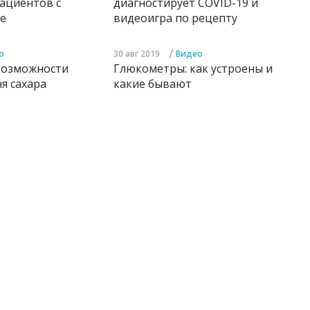
ациентов с
диагностирует COVID-19 и
е
видеоигра по рецепту
/
о
30 авг 2019
Видео
возможности
Глюкометры: как устроены и
я сахара
какие бывают