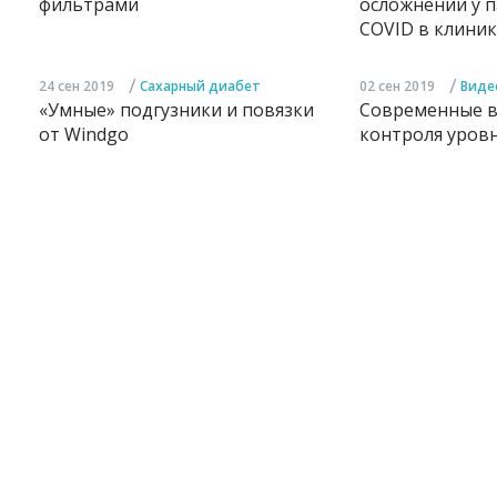
фильтрами
осложнений у п
COVID в клиник
/
/
24 сен 2019
Сахарный диабет
02 сен 2019
Виде
«Умные» подгузники и повязки
Современные 
от Windgo
контроля уровн