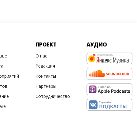
ПРОЕКТ
АУДИО
овье
О нас
та
Редакция
оприятий
Контакты
ртов
Партнеры
ение
Сотрудничество
are