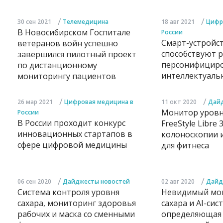
/
/
30 сен 2021
Телемедицина
18 авг 2021
Цифр
В Новосибирском Госпитале
России
Смарт-устройс
ветеранов войн успешно
способствуют 
завершился пилотный проект
персонифицир
по дистанционному
интеллектуаль
мониторингу пациентов
/
/
26 мар 2021
Цифровая медицина в
11 окт 2020
Дайд
Монитор уровня
России
В России проходит конкурс
FreeStyle Libre 
инновационных стартапов в
колоноскопии 
сфере цифровой медицины
для фитнеса
/
/
06 сен 2020
Дайджесты новостей
02 авг 2020
Дайд
Система контроля уровня
Невидимый мо
сахара, мониторинг здоровья
сахара и AI-сис
рабочих и маска со сменными
определяющая 