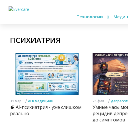
Технологии
Медиц
ПСИХИАТРИЯ
/
/
31 мар
AI в медицине
26 фев
депресси
🧠 AI-психиатрия - уже слишком
Умные часы мог
реально
рецидив депрес
до симптомов