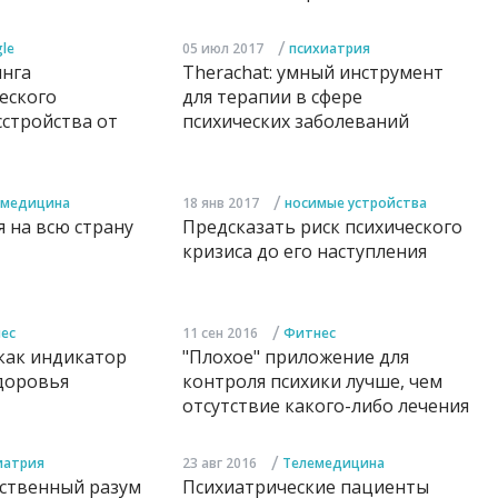
/
le
05 июл 2017
психиатрия
инга
Therachat: умный инструмент
еского
для терапии в сфере
сстройства от
психических заболеваний
/
емедицина
18 янв 2017
носимые устройства
 на всю страну
Предсказать риск психического
кризиса до его наступления
/
ес
11 сен 2016
Фитнес
как индикатор
"Плохое" приложение для
доровья
контроля психики лучше, чем
отсутствие какого-либо лечения
/
иатрия
23 авг 2016
Телемедицина
сственный разум
Психиатрические пациенты