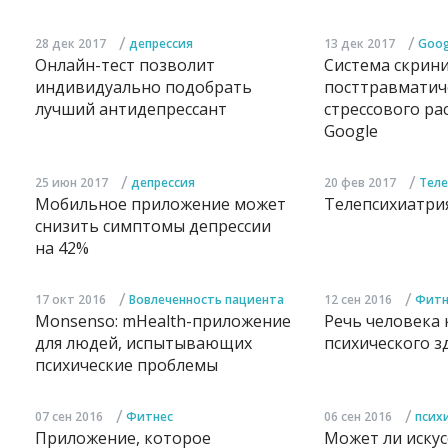
/
/
28 дек 2017
депрессия
13 дек 2017
Goog
Онлайн-тест позволит
Система скрин
индивидуально подобрать
посттравматич
лучший антидепрессант
стрессового ра
Google
/
/
25 июн 2017
депрессия
20 фев 2017
Тел
Мобильное приложение может
Телепсихиатрия
снизить симптомы депрессии
на 42%
/
/
17 окт 2016
Вовлеченность пациента
12 сен 2016
Фитн
Monsenso: mHealth-приложение
Речь человека 
для людей, испытывающих
психического з
психические проблемы
/
/
07 сен 2016
Фитнес
06 сен 2016
псих
Приложение, которое
Может ли иску