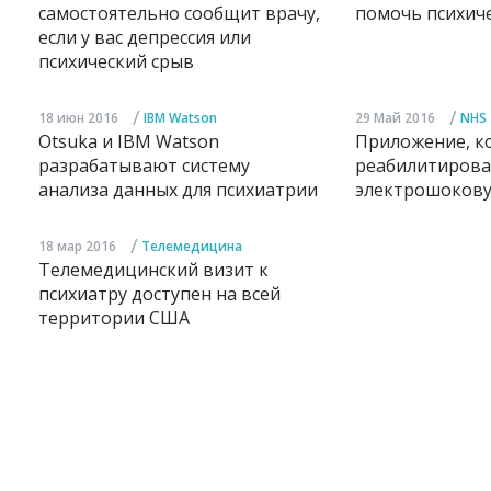
самостоятельно сообщит врачу,
помочь психич
если у вас депрессия или
психический срыв
/
/
18 июн 2016
IBM Watson
29 Май 2016
NHS
Otsuka и IBM Watson
Приложение, к
разрабатывают систему
реабилитирова
анализа данных для психиатрии
электрошоков
/
18 мар 2016
Телемедицина
Телемедицинский визит к
психиатру доступен на всей
территории США