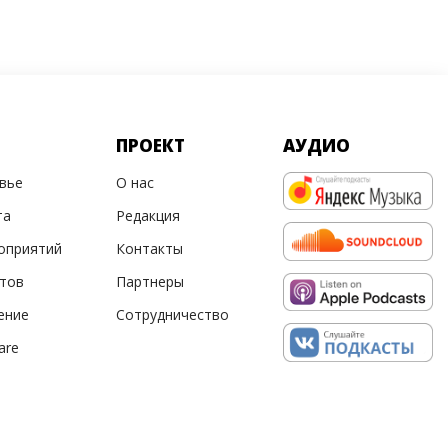
ПРОЕКТ
АУДИО
овье
О нас
та
Редакция
оприятий
Контакты
ртов
Партнеры
ение
Сотрудничество
are