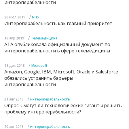
интероперабельности
/
30 июл 2019
NHS
Интероперабельность как главный приоритет
/
18 апр 2019
Телемедицина
ATA опубликовала официальный документ по
интероперабельности в сфере телемедицины
/
28 дек 2018
Microsoft
Amazon, Google, IBM, Microsoft, Oracle и Salesforce
обязались устранить барьеры
интероперабельности
/
31 авг 2018
интероперабельность
Опрос: Смогут ли технологические гиганты решить
проблему интероперабельности?
/
20 авг 2018
интероперабельность