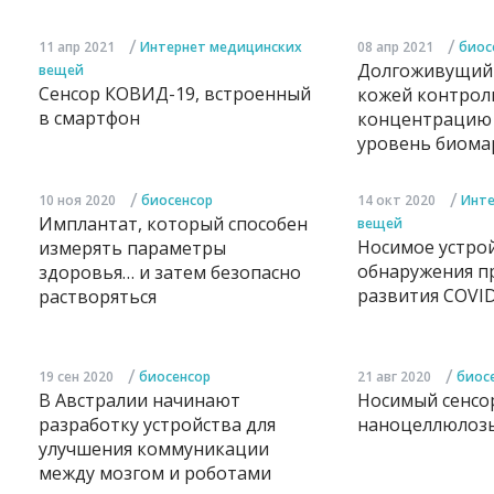
/
/
11 апр 2021
Интернет медицинских
08 апр 2021
биос
Долгоживущий 
вещей
Сенсор КОВИД-19, встроенный
кожей контрол
в смартфон
концентрацию 
уровень биома
/
/
10 ноя 2020
биосенсор
14 окт 2020
Инте
Имплантат, который способен
вещей
Носимое устрой
измерять параметры
обнаружения п
здоровья… и затем безопасно
развития COVI
растворяться
/
/
19 сен 2020
биосенсор
21 авг 2020
биос
В Австралии начинают
Носимый сенсор
разработку устройства для
наноцеллюлоз
улучшения коммуникации
между мозгом и роботами