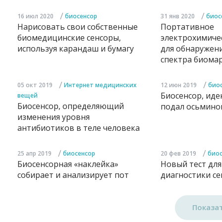
/
/
16 июл 2020
биосенсор
31 янв 2020
биос
Нарисовать свои собственные
Портативное
биомедицинские сенсоры,
электрохимиче
используя карандаш и бумагу
для обнаружен
спектра биома
/
/
05 окт 2019
Интернет медицинских
12 июн 2019
био
Биосенсор, иде
вещей
Биосенсор, определяющий
подал осьмино
изменения уровня
антибиотиков в теле человека
/
/
25 апр 2019
биосенсор
20 фев 2019
биос
Биосенсорная «наклейка»
Новый тест для
собирает и анализирует пот
диагностики се
Показа