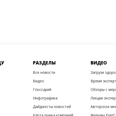
ДУ
РАЗДЕЛЫ
ВИДЕО
Все новости
Загрузи здор
Видео
Время экспер
Глоссарий
Обзоры с мер
Инфографика
Лекции экспе
Дайджесты новостей
Авторское мн
Карта рынка компаний
Фильмы EverC