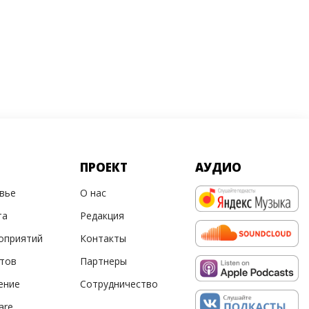
ПРОЕКТ
АУДИО
овье
О нас
та
Редакция
оприятий
Контакты
ртов
Партнеры
ение
Сотрудничество
are