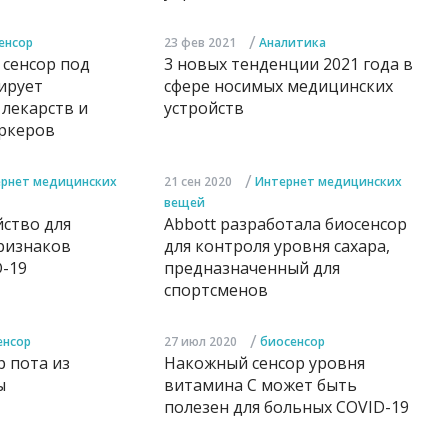
/
енсор
23 фев 2021
Аналитика
сенсор под
3 новых тенденции 2021 года в
ирует
сфере носимых медицинских
лекарств и
устройств
ркеров
/
рнет медицинских
21 сен 2020
Интернет медицинских
вещей
ство для
Abbott разработала биосенсор
ризнаков
для контроля уровня сахара,
D-19
предназначенный для
спортсменов
/
енсор
27 июл 2020
биосенсор
 пота из
Накожный сенсор уровня
ы
витамина С может быть
полезен для больных COVID-19