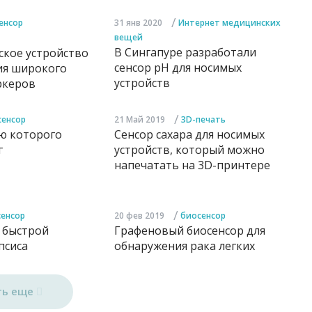
/
енсор
31 янв 2020
Интернет медицинских
вещей
В Сингапуре разработали
ское устройство
сенсор pH для носимых
ия широкого
устройств
ркеров
/
сенсор
21 Май 2019
3D-печать
ю которого
Сенсор сахара для носимых
г
устройств, который можно
напечатать на 3D-принтере
/
енсор
20 фев 2019
биосенсор
 быстрой
Графеновый биосенсор для
псиса
обнаружения рака легких
ть еще