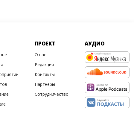
ПРОЕКТ
АУДИО
овье
О нас
та
Редакция
оприятий
Контакты
ртов
Партнеры
ение
Сотрудничество
are