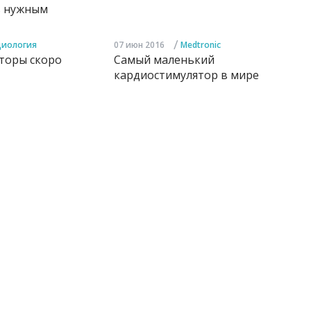
ь нужным
/
диология
07 июн 2016
Medtronic
торы скоро
Самый маленький
кардиостимулятор в мире