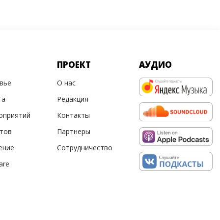
ПРОЕКТ
АУДИО
овье
О нас
та
Редакция
оприятий
Контакты
ртов
Партнеры
ение
Сотрудничество
are