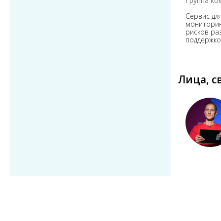
Группа ко
Cервис дл
мониторин
рисков ра
поддержко
Лица, с