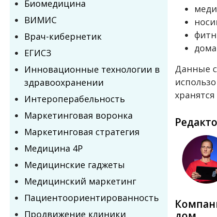
Биомедицина
меди
ВИМИС
носи
фитн
Врач-кибернетик
дома
ЕГИСЗ
Данные с
Инновационные технологии в
использ
здравоохранении
хранятся
Интероперабельность
Маркетинговая воронка
Редакт
Маркетинговая стратегия
Медицина 4P
Медицинские гаджеты
Медицинский маркетинг
Пациентоориентированность
Компан
Продвижение клиники
дом