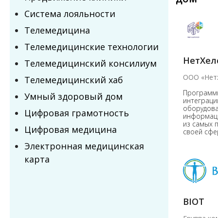
Система лояльности
Телемедицина
Телемедицинские технологии
НетХел
Телемедицинский консилиум
ООО «Нет
Телемедицинский хаб
Программн
Умный здоровый дом
интеграци
оборудова
Цифровая грамотность
информац
из самых 
Цифровая медицина
своей сфе
Электронная медицинская
карта
BIOT