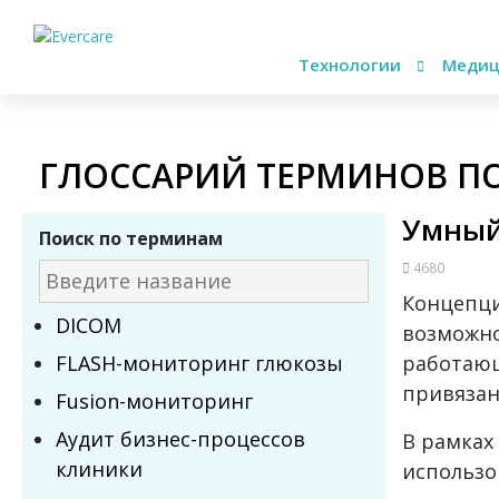
Технологии
Медиц
ГЛОССАРИЙ ТЕРМИНОВ П
Умный
Поиск по терминам
4680
Концепци
DICOM
возможно
FLASH-мониторинг глюкозы
работающ
привязан
Fusion-мониторинг
Аудит бизнес-процессов
В рамках
клиники
использо