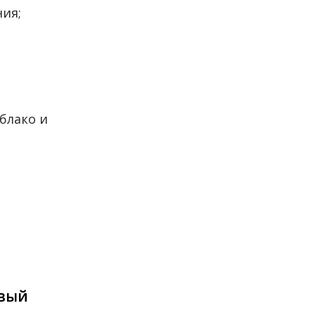
ия;
облако и
овый