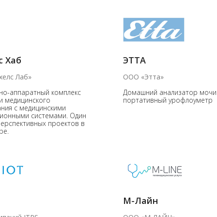
с Хаб
ЭТТА
хелс Лаб»
ООО «Этта»
о-аппаратный комплекс
Домашний анализатор мочи
и медицинского
портативный урофлоуметр
ния с медицинскими
ионными системами. Один
перспективных проектов в
ре.
М-Лайн