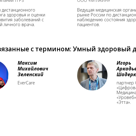
мпаний ITPS
ООО «М-ЛАЙН»
я дистанционного
Ведущая медицинская орган
га здоровья и оценки
рынке России по дистанцио
звития заболеваний с
наблюдению состояния здо
й личного врача.
пациентов.
вязанные с термином: Умный здоровый 
Максим
Игорь
Михайлович
Аркадь
Зеленский
Шадерк
EverCare
партнер
«Цифров
Медицин
«Уровеб»
«Этта».