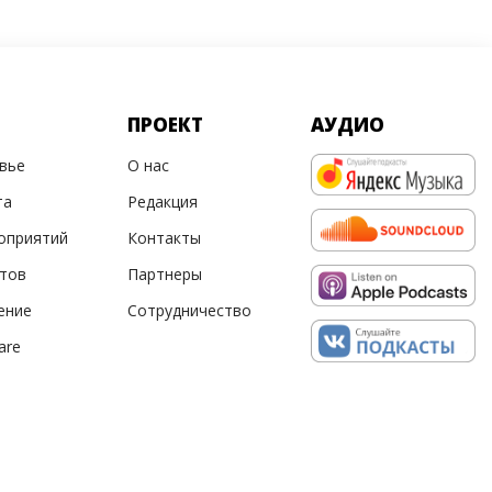
ПРОЕКТ
АУДИО
овье
О нас
та
Редакция
оприятий
Контакты
ртов
Партнеры
ение
Сотрудничество
are