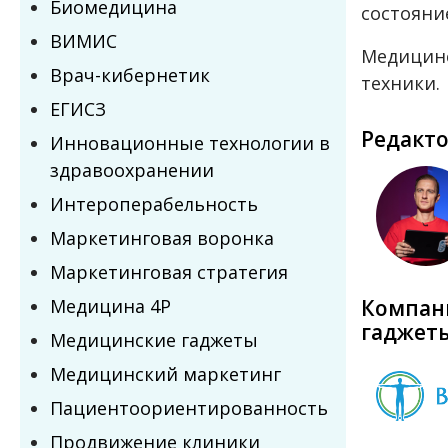
Биомедицина
состояни
ВИМИС
Медицинс
Врач-кибернетик
техники.
ЕГИСЗ
Редакт
Инновационные технологии в
здравоохранении
Интероперабельность
Маркетинговая воронка
Маркетинговая стратегия
Медицина 4P
Компан
гаджет
Медицинские гаджеты
Медицинский маркетинг
Пациентоориентированность
Продвижение клиники