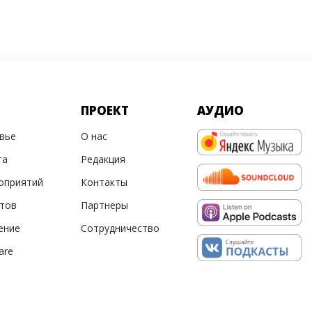
ПРОЕКТ
АУДИО
овье
О нас
та
Редакция
оприятий
Контакты
ртов
Партнеры
ение
Сотрудничество
are