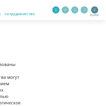
Сотрудничество
Войти
ьзованы
тва могут
нием
ых
елью
огическое