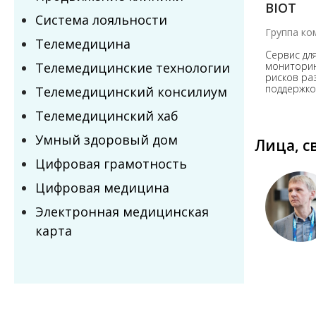
BIOT
Система лояльности
Группа ко
Телемедицина
Cервис дл
Телемедицинские технологии
мониторин
рисков ра
поддержко
Телемедицинский консилиум
Телемедицинский хаб
Умный здоровый дом
Лица, с
Цифровая грамотность
Цифровая медицина
Электронная медицинская
карта