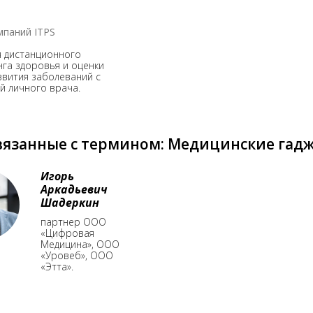
мпаний ITPS
я дистанционного
га здоровья и оценки
звития заболеваний с
й личного врача.
вязанные с термином: Медицинские гад
Игорь
Аркадьевич
Шадеркин
партнер ООО
«Цифровая
Медицина», ООО
«Уровеб», ООО
«Этта».