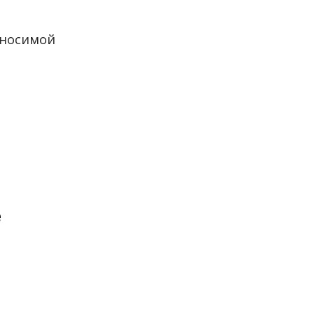
 носимой
е