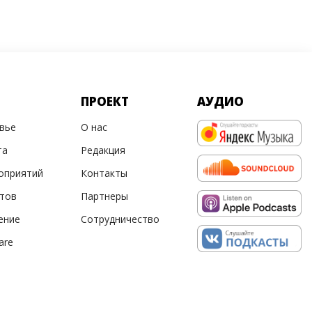
ПРОЕКТ
АУДИО
овье
О нас
та
Редакция
оприятий
Контакты
ртов
Партнеры
ение
Сотрудничество
are