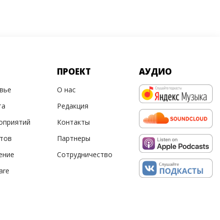
ПРОЕКТ
АУДИО
овье
О нас
та
Редакция
оприятий
Контакты
ртов
Партнеры
ение
Сотрудничество
are