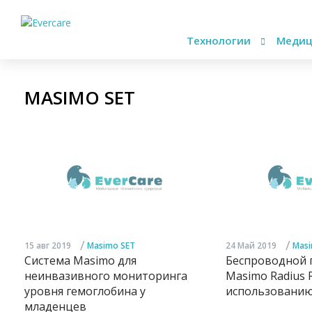
Технологии
Медиц
MASIMO SET
/
/
15 авг 2019
Masimo SET
24 Май 2019
Masi
Система Masimo для
Беспроводной 
неинвазивного мониторинга
Masimo Radius 
уровня гемоглобина у
использовани
младенцев