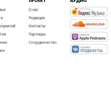
ПРОЕКТ
АУДИО
овье
О нас
та
Редакция
оприятий
Контакты
ртов
Партнеры
ение
Сотрудничество
are