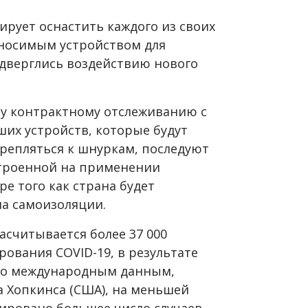
ирует оснастить каждого из своих
 носимым устройством для
дверглись воздействию нового
у контрактному отслеживанию с
их устройств, которые будут
репляться к шнуркам, последуют
троенной на применении
е того как страна будет
ла самоизоляции.
асчитывается более 37 000
ирования
COVID
-19, в результате
асно международным данным,
 Хопкинса (США), на меньшей
ировано большее число случаев