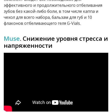
эффективного и продолжительного отбеливания
зубов без какой-либо боли, в том числе каппа и
чехол для всего набора, бальзам для губ и 10
флаконов отбеливающего геля G-Vials.
Muse
.
С
нижени
е
уровня стресса и
напряженности