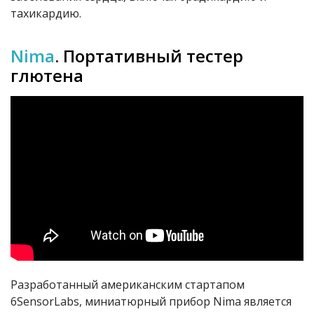
тахикардию.
Nima
.
Портативный тестер
глютена
Разработанный американским стартапом
6SensorLabs, миниатюрный прибор Nima является