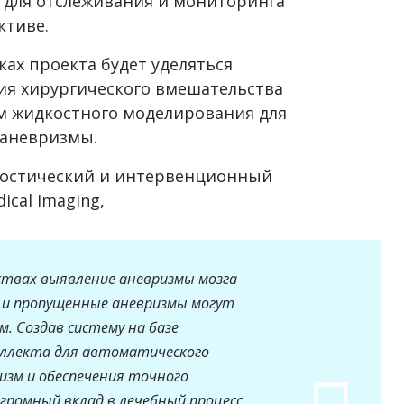
а для отслеживания и мониторинга
ктиве.
ах проекта будет уделяться
ия хирургического вмешательства
м жидкостного моделирования для
 аневризмы.
гностический и интервенционный
cal Imaging,
твах выявление аневризмы мозга
 и пропущенные аневризмы могут
. Создав систему на базе
еллекта для автоматического
зм и обеспечения точного
громный вклад в лечебный процесс.