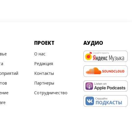
ПРОЕКТ
АУДИО
овье
О нас
та
Редакция
оприятий
Контакты
ртов
Партнеры
ение
Сотрудничество
are