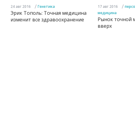
/
/
24 авг 2016
Генетика
17 авг 2016
перс
Эрик Тополь: Точная медицина
медицина
Рынок точной 
изменит все здравоохранение
вверх