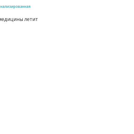
онализированная
медицины летит