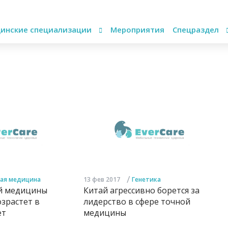
инские специализации
Мероприятия
Спецраздел
/
ая медицина
13 фев 2017
Генетика
й медицины
Китай агрессивно борется за
зрастет в
лидерство в сфере точной
ет
медицины