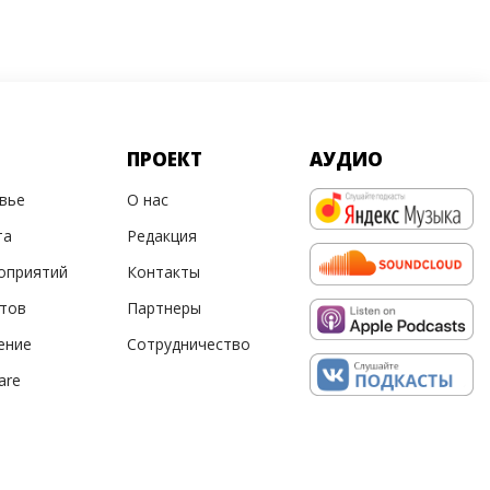
ПРОЕКТ
АУДИО
овье
О нас
та
Редакция
оприятий
Контакты
ртов
Партнеры
ение
Сотрудничество
are