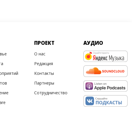
ПРОЕКТ
АУДИО
овье
О нас
та
Редакция
оприятий
Контакты
ртов
Партнеры
ение
Сотрудничество
are