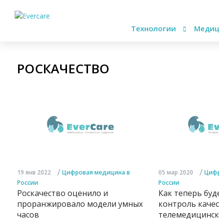
Технологии
Медиц
РОСКАЧЕСТВО
/
/
19 янв 2022
Цифровая медицина в
05 мар 2020
Цифр
России
России
Роскачество оценило и
Как теперь буд
проранжировало модели умных
контроль каче
часов
телемедицинск