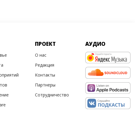
ПРОЕКТ
АУДИО
овье
О нас
та
Редакция
оприятий
Контакты
ртов
Партнеры
ение
Сотрудничество
are