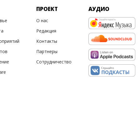
ПРОЕКТ
АУДИО
овье
О нас
та
Редакция
оприятий
Контакты
ртов
Партнеры
ение
Сотрудничество
are