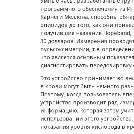
Умные часы, разработанные груп
программного обеспечения из И
Карнеги Меллона, способны обна
опиоидов до того, как они привед
получившие название Hopeband, в
30 долларов. Измерения проводя
пульсоксиметрии, т.е. определен
что является основным показате
диагностировать передозировку 
Это устройство принимает во вн
в крови могут быть немного разн
Поэтому, когда пользователь впе
устройство производит ряд изме
информацию, которая затем учит
использовании этого устройства, 
показания уровня кислорода в к