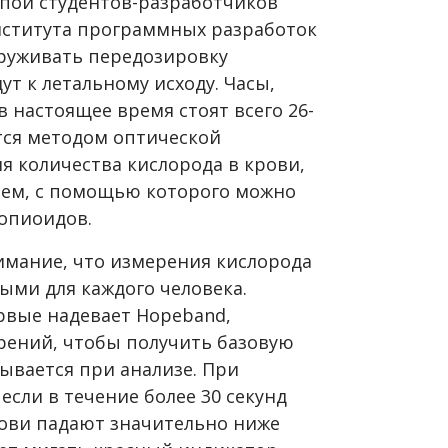
пой студентов-разработчиков
нститута программных разработок
руживать передозировку
ут к летальному исходу. Часы,
 настоящее время стоят всего 26-
тся методом оптической
ия количества кислорода в крови,
лем, с помощью которого можно
опиоидов.
имание, что измерения кислорода
ыми для каждого человека.
рвые надевает Hopeband,
рений, чтобы получить базовую
ывается при анализе. При
если в течение более 30 секунд
рови падают значительно ниже