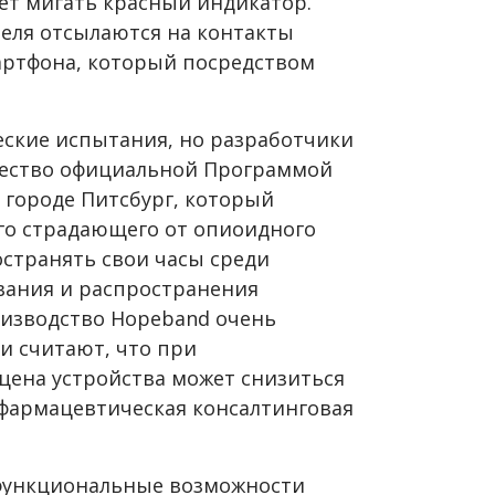
ает мигать красный индикатор.
еля отсылаются на контакты
артфона, который посредством
ские испытания, но разработчики
чество официальной Программой
городе Питсбург, который
его страдающего от опиоидного
остранять свои часы среди
ования и распространения
оизводство Hopeband очень
ки считают, что при
ена устройства может снизиться
т фармацевтическая консалтинговая
функциональные возможности