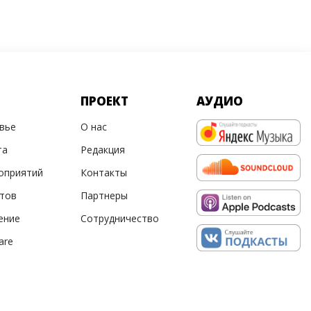
ПРОЕКТ
АУДИО
овье
О нас
та
Редакция
оприятий
Контакты
ртов
Партнеры
ение
Сотрудничество
are