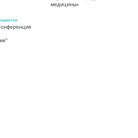
медицины»
оприятия
 конференция
ие"