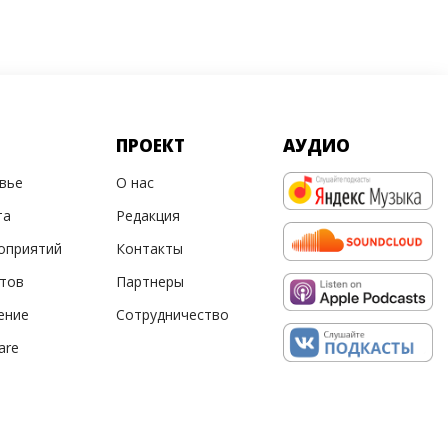
ПРОЕКТ
АУДИО
овье
О нас
та
Редакция
оприятий
Контакты
ртов
Партнеры
ение
Сотрудничество
are