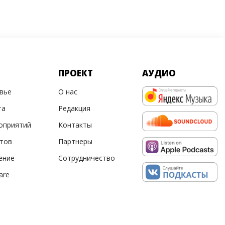
ПРОЕКТ
АУДИО
овье
О нас
та
Редакция
оприятий
Контакты
ртов
Партнеры
ение
Сотрудничество
are