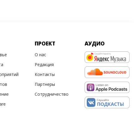
ПРОЕКТ
АУДИО
овье
О нас
та
Редакция
оприятий
Контакты
ртов
Партнеры
ение
Сотрудничество
are