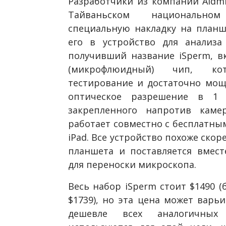
Разработчики из компании Aidmi
Тайваньском национальном
специальную накладку на планше
его в устройство для анализа
получивший название iSperm, в
(микрофлюидный) чип, ко
тестирование и достаточно мощн
оптическое разрешение в 1 
закрепленного напротив каме
работает совместно с бесплатны
iPad. Все устройство похоже ско
планшета и поставляется вмес
для переноски микроскопа.
Весь набор iSperm стоит $1490 (
$1739), но эта цена может варьи
дешевле всех аналогичных 