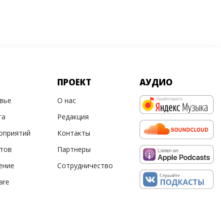
ПРОЕКТ
АУДИО
овье
О нас
та
Редакция
оприятий
Контакты
ртов
Партнеры
ение
Сотрудничество
are