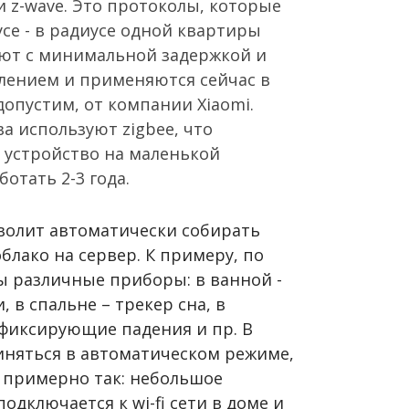
и z-wave. Это протоколы, которые
се - в радиусе одной квартиры
ают с минимальной задержкой и
ением и применяются сейчас в
допустим, от компании Xiaomi.
а используют zigbee, что
 устройство на маленькой
ботать 2-3 года.
волит автоматически собирать
блако на сервер. К примеру, по
ы различные приборы: в ванной -
, в спальне – трекер сна, в
 фиксирующие падения и пр. В
диняться в автоматическом режиме,
т примерно так: небольшое
одключается к wi-fi сети в доме и