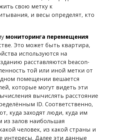
жить свою метку к
тывания, и весы определят, кто
му
мониторинга перемещения
тве. Это может быть квартира,
ойства используются на
 зданию расставляются beacon-
ленность той или иной метки от
 одном помещении вешается
ей, которые могут видеть эти
вычисления вычислять расстояние
ределённым ID. Соответственно,
, куда заходят люди, куда им
м из залов наибольшая
какой человек, из какой страны и
е интересы. Далее эти данные