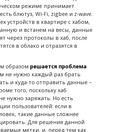
тическом режиме принимает
сть блютуз, Wi-Fi, zigbee и z-wave.
х устройств в квартире с хабом,
ванную и встанем на весы, данные
ят через протоколы в хаб, после
тятся в облако и отразятся в
им образом
решается проблема
ам не нужно каждый раз брать
ть и куда-то отправить данные –
роме того, поскольку хаб
не нужно заряжать. Но есть
ии пользователей: если в
ловек, такие данные сложнее
ицировать. Для решения данной
ваемые метки, и, перед тем как