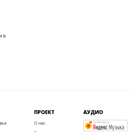
м в
ПРОЕКТ
АУДИО
овье
О нас