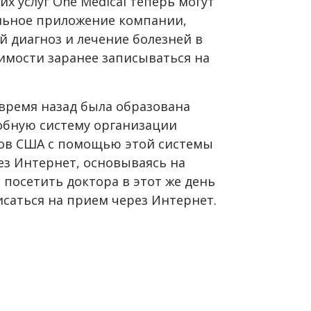
х услуг One Medical теперь могут
льное приложение компании,
 диагноз и лечение болезней в
имости заранее записываться на
 время назад была образована
добную систему организации
дов США с помощью этой системы
ез Интернет, основываясь на
 посетить доктора в этот же день
писаться на прием через Интернет.