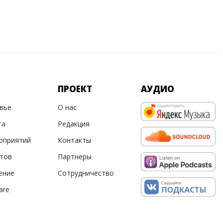
ПРОЕКТ
АУДИО
овье
О нас
та
Редакция
оприятий
Контакты
ртов
Партнеры
ение
Сотрудничество
are