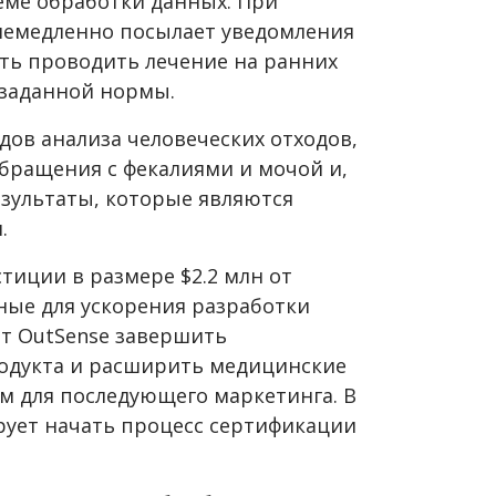
еме обработки данных. При
немедленно посылает уведомления
ать проводить лечение на ранних
т заданной нормы.
ов анализа человеческих отходов,
обращения с фекалиями и мочой и,
зультаты, которые являются
.
стиции в размере
$2.2
млн от
нные для ускорения разработки
ят OutSense завершить
одукта и расширить медицинские
м для последующего маркетинга. В
ует начать процесс сертификации