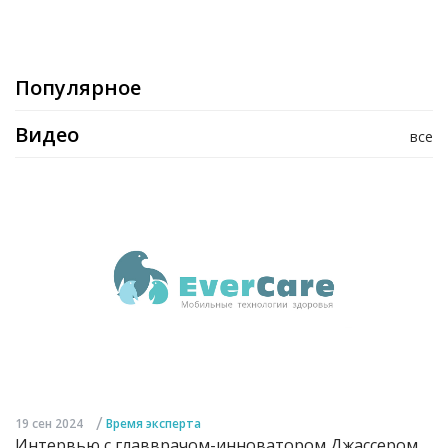
Популярное
Видео
все
/
19 сен 2024
Время эксперта
Интервью с главврачом-инноватором Джассером