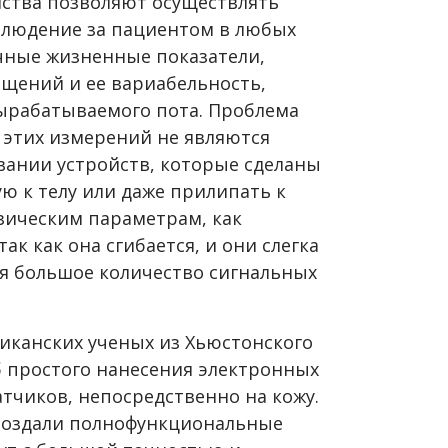
ства позволяют осуществлять
людение за пациентом в любых
чные жизненные показатели,
ащений и ее вариабельность,
вырабатываемого пота. Проблема
з этих измерений не являются
ании устройств, которые сделаны
ую к телу или даже прилипать к
зическим параметрам, как
ак как она сгибается, и они слегка
я большое количество сигнальных
иканских ученых из Хьюстонского
б простого нанесения электронных
тчиков, непосредственно на кожу.
 создали полнофункциональные