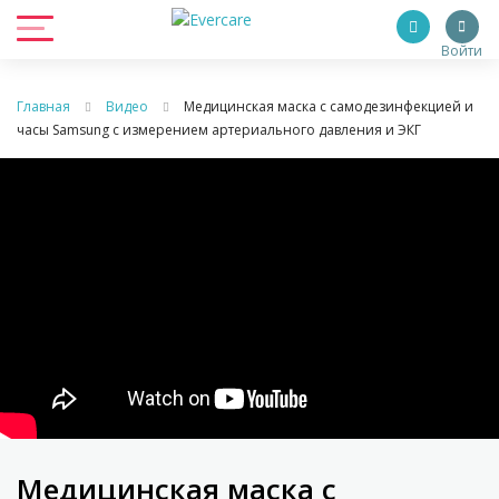
Войти
Главная
Видео
Медицинская маска с самодезинфекцией и
часы Samsung с измерением артериального давления и ЭКГ
Медицинская маска с