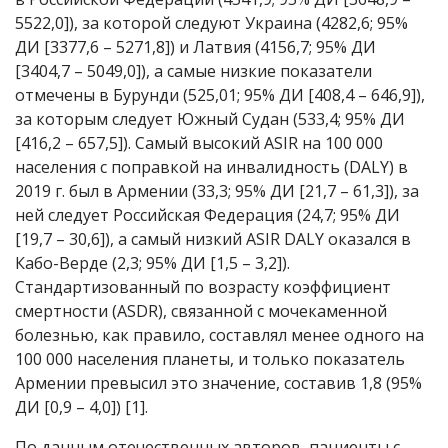
5522,0]), за которой следуют Украина (4282,6; 95%
ДИ [3377,6 – 5271,8]) и Латвия (4156,7; 95% ДИ
[3404,7 – 5049,0]), а самые низкие показатели
отмечены в Бурунди (525,01; 95% ДИ [408,4 – 646,9]),
за которым следует Южный Судан (533,4; 95% ДИ
[416,2 – 657,5]). Самый высокий ASIR на 100 000
населения с поправкой на инвалидность (DALY) в
2019 г. был в Армении (33,3; 95% ДИ [21,7 – 61,3]), за
ней следует Российская Федерация (24,7; 95% ДИ
[19,7 – 30,6]), а самый низкий ASIR DALY оказался в
Кабо-Верде (2,3; 95% ДИ [1,5 – 3,2]).
Стандартизованный по возрасту коэффициент
смертности (ASDR), связанной с мочекаменной
болезнью, как правило, составлял менее одного на
100 000 населения планеты, и только показатель
Армении превысил это значение, составив 1,8 (95%
ДИ [0,9 – 4,0]) [1].
По данным отечественных авторов, пациенты с