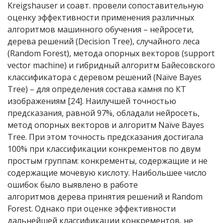
Kreigshauser и соавт. провели сопоставительную
оценку эффективности применения различных
алгоритмов машинного обучения – нейросети,
дерева решений (Decision Tree), случайного леса
(Random Forest), метода опорных векторов (support
vector machine) и гибридный алгоритм Байесовского
классификатора с деревом решений (Naïve Bayes
Tree) – для определения состава камня по КТ
изображениям [24]. Наилучшей точностью
предсказания, равной 97%, обладали нейросеть,
метод опорных векторов и алгоритм Naïve Bayes
Tree. При этом точность предсказания достигала
100% при классификации конкрементов по двум
простым группам: конкременты, содержащие и не
содержащие мочевую кислоту. Наибольшее число
ошибок было выявлено в работе
алгоритмов дерева принятия решений и Random
Forest. Однако при оценке эффективности
дальнейшей классификации конкрементов, не