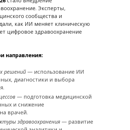
26
стало внедрение
авоохранение. Эксперты,
ицинского сообщества и
дали, как ИИ меняет клиническую
дет цифровое здравоохранение
ри направления:
х решений
— использование ИИ
нных, диагностики и выбора
я.
цессов
— подготовка медицинской
нных и снижение
на врачей.
ктуры здравоохранения
— развитие
инической аналитики и