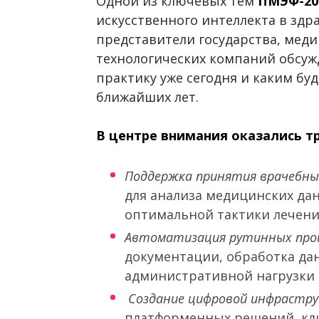
Одной из ключевых тем
ПМЭФ-20
искусственного интеллекта в здр
представители государства, мед
технологических компаний обсуж
практику уже сегодня и каким бу
ближайших лет.
В центре внимания оказались т
Поддержка принятия врачебны
для анализа медицинских да
оптимальной тактики лечени
Автоматизация рутинных про
документации, обработка да
административной нагрузки 
Создание цифровой инфрастру
платформенных решений, кл