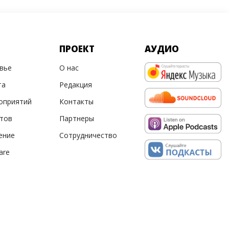
ПРОЕКТ
АУДИО
овье
О нас
та
Редакция
оприятий
Контакты
ртов
Партнеры
ение
Сотрудничество
are