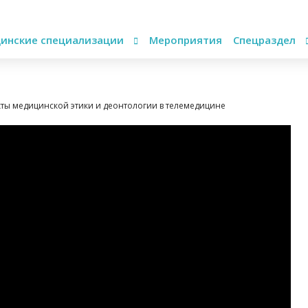
инские специализации
Мероприятия
Спецраздел
кты медицинской этики и деонтологии в телемедицине