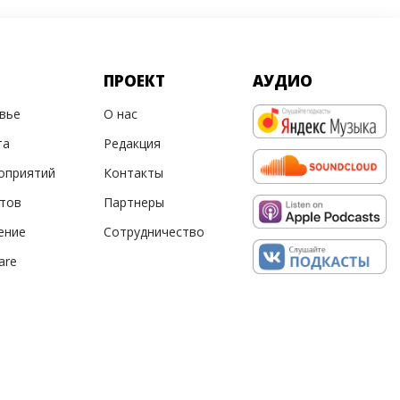
ПРОЕКТ
АУДИО
овье
О нас
та
Редакция
оприятий
Контакты
ртов
Партнеры
ение
Сотрудничество
are