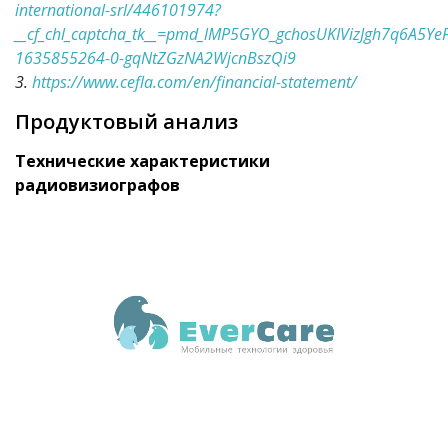
international-srl/446101974?
__cf_chl_captcha_tk__=pmd_lMP5GYO_gchosUKIVizJgh7q6A5Y
1635855264-0-gqNtZGzNA2WjcnBszQi9
3.
https://www.cefla.com/en/financial-statement/
Продуктовый анализ
Технические характеристики
радиовизиографов