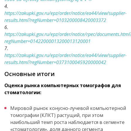
4.
https://zakupki.gov.ru/epz/order/notice/ea44/view/supplier-
results.html?regNumber=0103200008420003372
6.
https://zakupki.gov.ru/epz/order/notice/rpec/documents.html
regNumber=01422000013200013120001
7.
https://zakupki.gov.ru/epz/order/notice/ea44/view/supplier-
results.html?regNumber=0373100045920000042
Основные итоги
Оценка рынка компьютерных томографов для
стоматологии:
Мировой рынок конусно-лучевой компьютерной
томографии (КЛКТ) растущий, при этом
наибольший темп роста наблюдается в сегменте
«стоматология», доля данного сегмента