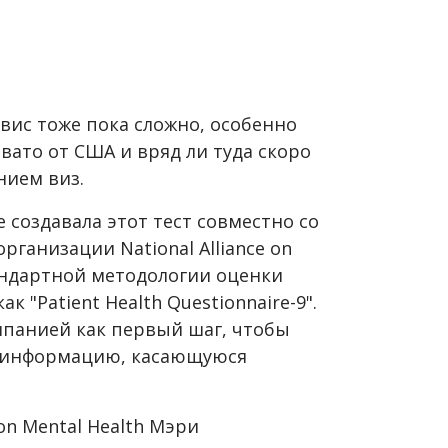
рвис тоже пока сложно, особенно
вато от США и вряд ли туда скоро
нием виз.
 создавала этот тест совместно со
ганизации National Alliance on
тандартной методологии оценки
 "Patient Health Questionnaire-9".
мпанией как первый шаг, чтобы
ю информацию, касающуюся
 on Mental Health Мэри