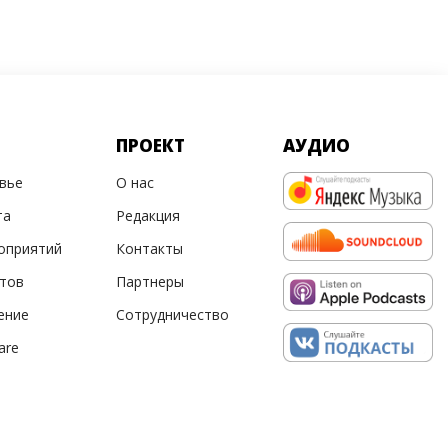
ПРОЕКТ
АУДИО
овье
О нас
та
Редакция
оприятий
Контакты
ртов
Партнеры
ение
Сотрудничество
are