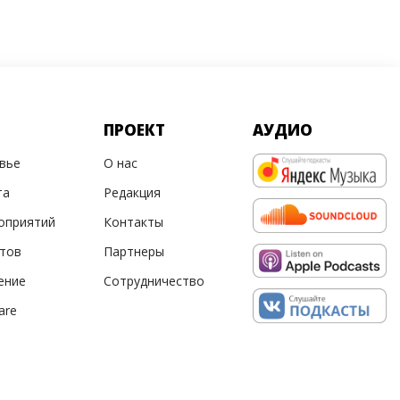
ПРОЕКТ
АУДИО
овье
О нас
та
Редакция
оприятий
Контакты
ртов
Партнеры
ение
Сотрудничество
are