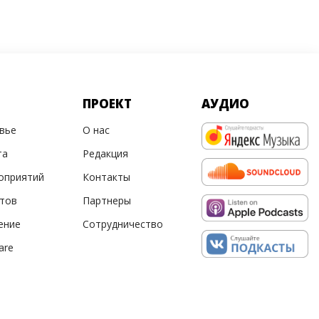
ПРОЕКТ
АУДИО
овье
О нас
та
Редакция
оприятий
Контакты
ртов
Партнеры
ение
Сотрудничество
are