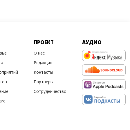
ПРОЕКТ
АУДИО
овье
О нас
та
Редакция
оприятий
Контакты
ртов
Партнеры
ение
Сотрудничество
are