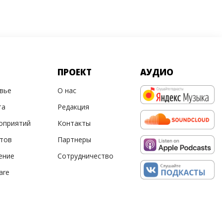
ПРОЕКТ
АУДИО
овье
О нас
та
Редакция
оприятий
Контакты
ртов
Партнеры
ение
Сотрудничество
are