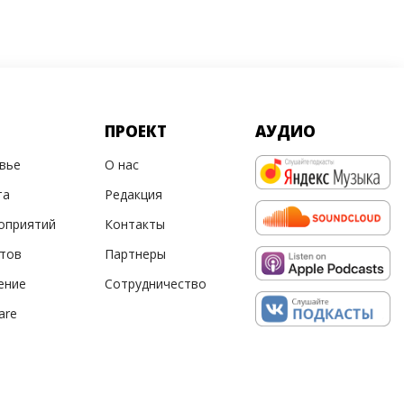
ПРОЕКТ
АУДИО
овье
О нас
та
Редакция
оприятий
Контакты
ртов
Партнеры
ение
Сотрудничество
are