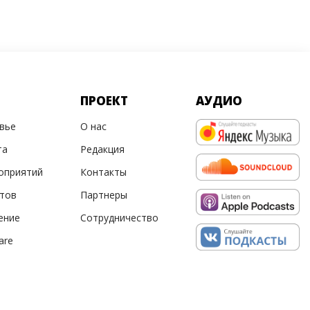
ПРОЕКТ
АУДИО
овье
О нас
та
Редакция
оприятий
Контакты
ртов
Партнеры
ение
Сотрудничество
are