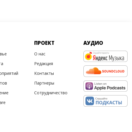
ПРОЕКТ
АУДИО
овье
О нас
та
Редакция
оприятий
Контакты
ртов
Партнеры
ение
Сотрудничество
are