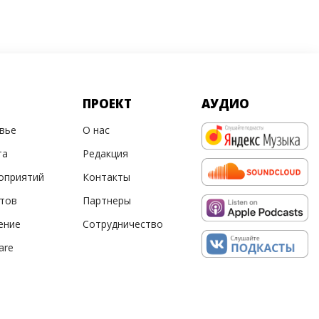
ПРОЕКТ
АУДИО
овье
О нас
та
Редакция
оприятий
Контакты
ртов
Партнеры
ение
Сотрудничество
are