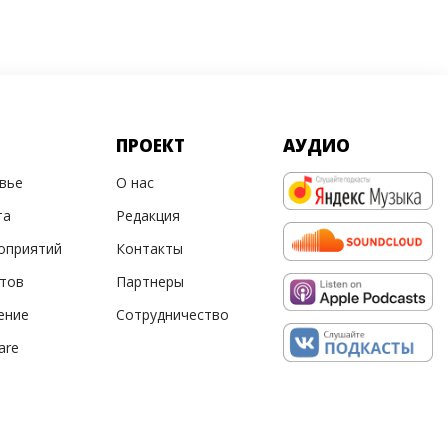
ПРОЕКТ
АУДИО
овье
О нас
та
Редакция
оприятий
Контакты
ртов
Партнеры
ение
Сотрудничество
are